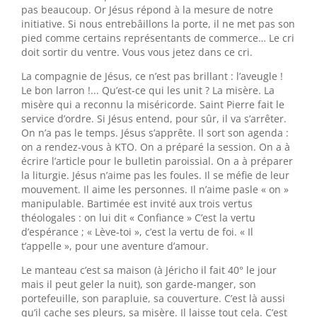
pas beaucoup. Or Jésus répond à la mesure de notre
initiative. Si nous entrebâillons la porte, il ne met pas son
pied comme certains représentants de commerce… Le cri
doit sortir du ventre. Vous vous jetez dans ce cri.
La compagnie de Jésus, ce n’est pas brillant : l’aveugle !
Le bon larron !... Qu’est-ce qui les unit ? La misère. La
misère qui a reconnu la miséricorde. Saint Pierre fait le
service d’ordre. Si Jésus entend, pour sûr, il va s’arrêter.
On n’a pas le temps. Jésus s’apprête. Il sort son agenda :
on a rendez-vous à KTO. On a préparé la session. On a à
écrire l’article pour le bulletin paroissial. On a à préparer
la liturgie. Jésus n’aime pas les foules. Il se méfie de leur
mouvement. Il aime les personnes. Il n’aime pasle « on »
manipulable. Bartimée est invité aux trois vertus
théologales : on lui dit « Confiance » C’est la vertu
d’espérance ; « Lève-toi », c’est la vertu de foi. « Il
t’appelle », pour une aventure d’amour.
Le manteau c’est sa maison (à Jéricho il fait 40° le jour
mais il peut geler la nuit), son garde-manger, son
portefeuille, son parapluie, sa couverture. C’est là aussi
qu’il cache ses pleurs, sa misère. Il laisse tout cela. C’est