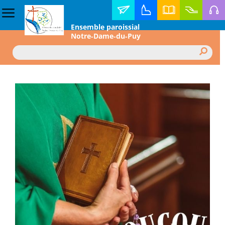
Contact
Horaire
Annuaire
Faire
Médi
Ensemble paroissial
des
diocésain
un
Notre‑Dame‑du‑Puy
messes
don
Rechercher :