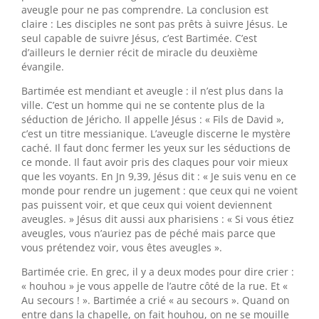
aveugle pour ne pas comprendre. La conclusion est
claire : Les disciples ne sont pas prêts à suivre Jésus. Le
seul capable de suivre Jésus, c’est Bartimée. C’est
d’ailleurs le dernier récit de miracle du deuxième
évangile.
Bartimée est mendiant et aveugle : il n’est plus dans la
ville. C’est un homme qui ne se contente plus de la
séduction de Jéricho. Il appelle Jésus : « Fils de David »,
c’est un titre messianique. L’aveugle discerne le mystère
caché. Il faut donc fermer les yeux sur les séductions de
ce monde. Il faut avoir pris des claques pour voir mieux
que les voyants. En Jn 9,39, Jésus dit : « Je suis venu en ce
monde pour rendre un jugement : que ceux qui ne voient
pas puissent voir, et que ceux qui voient deviennent
aveugles. » Jésus dit aussi aux pharisiens : « Si vous étiez
aveugles, vous n’auriez pas de péché mais parce que
vous prétendez voir, vous êtes aveugles ».
Bartimée crie. En grec, il y a deux modes pour dire crier :
« houhou » je vous appelle de l’autre côté de la rue. Et «
Au secours ! ». Bartimée a crié « au secours ». Quand on
entre dans la chapelle, on fait houhou, on ne se mouille