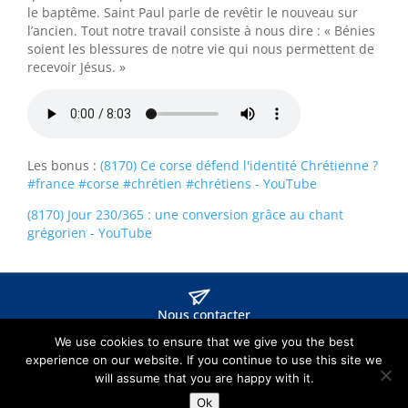
le baptême. Saint Paul parle de revêtir le nouveau sur
l’ancien. Tout notre travail consiste à nous dire : « Bénies
soient les blessures de notre vie qui nous permettent de
recevoir Jésus. »
Les bonus :
(8170) Ce corse défend l'identité Chrétienne ?
#france #corse #chrétien #chrétiens - YouTube
(8170) Jour 230/365 : une conversion grâce au chant
grégorien - YouTube
Nous contacter
We use cookies to ensure that we give you the best
experience on our website. If you continue to use this site we
©2019 -
Paroisse du Diocèse du Puy-en-Velay
-
Mentions
will assume that you are happy with it.
Légales
Ok