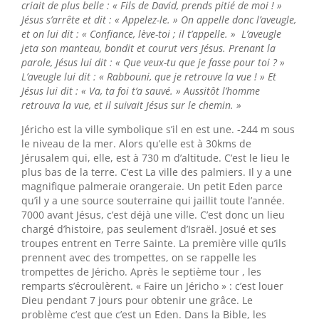
criait de plus belle : « Fils de David, prends pitié de moi ! »
Jésus s’arrête et dit : « Appelez-le. » On appelle donc l’aveugle,
et on lui dit : « Confiance, lève-toi ; il t’appelle. » L’aveugle
jeta son manteau, bondit et courut vers Jésus. Prenant la
parole, Jésus lui dit : « Que veux-tu que je fasse pour toi ? »
L’aveugle lui dit : « Rabbouni, que je retrouve la vue ! » Et
Jésus lui dit : « Va, ta foi t’a sauvé. » Aussitôt l’homme
retrouva la vue, et il suivait Jésus sur le chemin. »
Jéricho est la ville symbolique s’il en est une. -244 m sous
le niveau de la mer. Alors qu’elle est à 30kms de
Jérusalem qui, elle, est à 730 m d’altitude. C’est le lieu le
plus bas de la terre. C’est La ville des palmiers. Il y a une
magnifique palmeraie orangeraie. Un petit Eden parce
qu’il y a une source souterraine qui jaillit toute l’année.
7000 avant Jésus, c’est déjà une ville. C’est donc un lieu
chargé d’histoire, pas seulement d’Israël. Josué et ses
troupes entrent en Terre Sainte. La première ville qu’ils
prennent avec des trompettes, on se rappelle les
trompettes de Jéricho. Après le septième tour , les
remparts s’écroulèrent. « Faire un Jéricho » : c’est louer
Dieu pendant 7 jours pour obtenir une grâce. Le
problème c’est que c’est un Eden. Dans la Bible, les