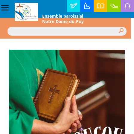
Contact
Horaire
Annuaire
Faire
Médi
Ensemble paroissial
des
diocésain
un
Notre‑Dame‑du‑Puy
messes
don
Rechercher :