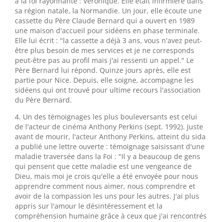
à la foi rayonnante : Véronique. Elle était infirmière dans
sa région natale, la Normandie. Un jour, elle écoute une
cassette du Père Claude Bernard qui a ouvert en 1989
une maison d'accueil pour sidéens en phase terminale.
Elle lui écrit : "la cassette a déjà 3 ans, vous n'avez peut-
être plus besoin de mes services et je ne corresponds
peut-être pas au profil mais j'ai ressenti un appel." Le
Père Bernard lui répond. Quinze jours après, elle est
partie pour Nice. Depuis, elle soigne, accompagne les
sidéens qui ont trouvé pour ultime recours l'association
du Père Bernard.
4. Un des témoignages les plus bouleversants est celui
de l'acteur de cinéma Anthony Perkins (sept. 1992). Juste
avant de mourir, l'acteur Anthony Perkins, atteint du sida
a publié une lettre ouverte : témoignage saisissant d'une
maladie traversée dans la Foi : "Il y a beaucoup de gens
qui pensent que cette maladie est une vengeance de
Dieu, mais moi je crois qu'elle a été envoyée pour nous
apprendre comment nous aimer, nous comprendre et
avoir de la compassion les uns pour les autres. J'ai plus
appris sur l'amour le désintéressement et la
compréhension humaine grâce à ceux que j'ai rencontrés