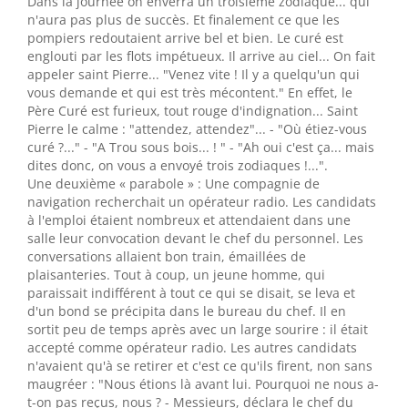
Dans la journée on enverra un troisième zodiaque... qui
n'aura pas plus de succès. Et finalement ce que les
pompiers redoutaient arrive bel et bien. Le curé est
englouti par les flots impétueux. Il arrive au ciel... On fait
appeler saint Pierre... "Venez vite ! Il y a quelqu'un qui
vous demande et qui est très mécontent." En effet, le
Père Curé est furieux, tout rouge d'indignation... Saint
Pierre le calme : "attendez, attendez"... - "Où étiez-vous
curé ?..." - "A Trou sous bois... ! " - "Ah oui c'est ça... mais
dites donc, on vous a envoyé trois zodiaques !...".
Une deuxième « parabole » : Une compagnie de
navigation recherchait un opérateur radio. Les candidats
à l'emploi étaient nombreux et attendaient dans une
salle leur convocation devant le chef du personnel. Les
conversations allaient bon train, émaillées de
plaisanteries. Tout à coup, un jeune homme, qui
paraissait indifférent à tout ce qui se disait, se leva et
d'un bond se précipita dans le bureau du chef. Il en
sortit peu de temps après avec un large sourire : il était
accepté comme opérateur radio. Les autres candidats
n'avaient qu'à se retirer et c'est ce qu'ils firent, non sans
maugréer : "Nous étions là avant lui. Pourquoi ne nous a-
t-on pas reçus, nous ? - Messieurs, déclara le chef du