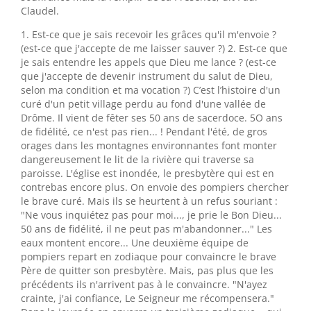
Claudel.
1. Est-ce que je sais recevoir les grâces qu'il m'envoie ?
(est-ce que j'accepte de me laisser sauver ?) 2. Est-ce que
je sais entendre les appels que Dieu me lance ? (est-ce
que j'accepte de devenir instrument du salut de Dieu,
selon ma condition et ma vocation ?) C’est l’histoire d'un
curé d'un petit village perdu au fond d'une vallée de
Drôme. Il vient de fêter ses 50 ans de sacerdoce. 5O ans
de fidélité, ce n'est pas rien... ! Pendant l'été, de gros
orages dans les montagnes environnantes font monter
dangereusement le lit de la rivière qui traverse sa
paroisse. L'église est inondée, le presbytère qui est en
contrebas encore plus. On envoie des pompiers chercher
le brave curé. Mais ils se heurtent à un refus souriant :
"Ne vous inquiétez pas pour moi..., je prie le Bon Dieu...
50 ans de fidélité, il ne peut pas m'abandonner..." Les
eaux montent encore... Une deuxième équipe de
pompiers repart en zodiaque pour convaincre le brave
Père de quitter son presbytère. Mais, pas plus que les
précédents ils n'arrivent pas à le convaincre. "N'ayez
crainte, j'ai confiance, Le Seigneur me récompensera."