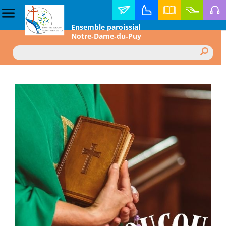
Contact
Horaire
Annuaire
Faire
Médi
Ensemble paroissial
des
diocésain
un
Notre‑Dame‑du‑Puy
messes
don
Rechercher :