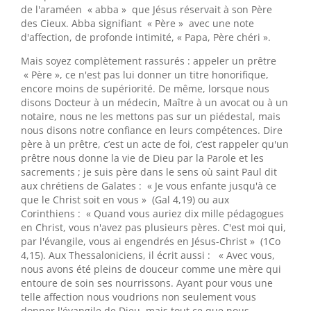
de l'araméen « abba » que Jésus réservait à son Père
des Cieux. Abba signifiant « Père » avec une note
d'affection, de profonde intimité, « Papa, Père chéri ».
Mais soyez complètement rassurés : appeler un prêtre
« Père », ce n'est pas lui donner un titre honorifique,
encore moins de supériorité. De même, lorsque nous
disons Docteur à un médecin, Maître à un avocat ou à un
notaire, nous ne les mettons pas sur un piédestal, mais
nous disons notre confiance en leurs compétences. Dire
père à un prêtre, c’est un acte de foi, c’est rappeler qu'un
prêtre nous donne la vie de Dieu par la Parole et les
sacrements ; je suis père dans le sens où saint Paul dit
aux chrétiens de Galates : « Je vous enfante jusqu'à ce
que le Christ soit en vous » (Gal 4,19) ou aux
Corinthiens : « Quand vous auriez dix mille pédagogues
en Christ, vous n'avez pas plusieurs pères. C'est moi qui,
par l'évangile, vous ai engendrés en Jésus-Christ » (1Co
4,15). Aux Thessaloniciens, il écrit aussi : « Avec vous,
nous avons été pleins de douceur comme une mère qui
entoure de soin ses nourrissons. Ayant pour vous une
telle affection nous voudrions non seulement vous
donner l'évangile de Dieu, mais tout ce que nous